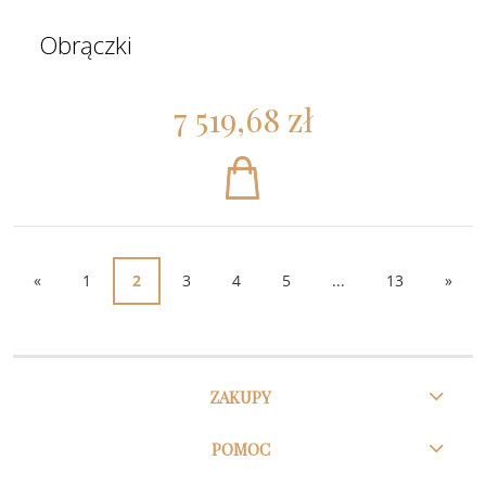
Obrączki
7 519,68 zł
«
1
2
3
4
5
...
13
»
ZAKUPY
POMOC