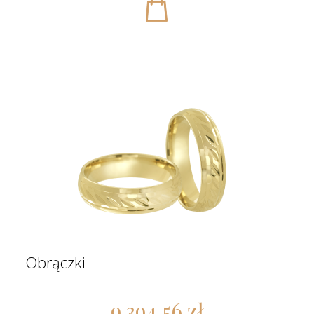
Obrączki
9 394,56 zł