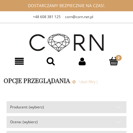
DOSTARCZAMY BEZPIECZNIE NA CZAS!.
+48 608 381 125
corn@corn.net.pl
OPCJE PRZEGLĄDANIA
(
Usuń filtry )
Producent: (wybierz)
Ocena: (wybierz)