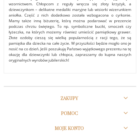
wzornictwem. Chłopcom z reguły wręcza się złoty krzyżyk, a
dziewczynkom – delikatne medaliki maryjne lub wisiorki wizerunkiem
aniołka. Część z nich dodatkowo została wzbogacona o cyrkonie.
Mamy także inną biżuterię, którą można podarować w prezencie
podczas chrztu świętego. To np. symboliczne buciki, smoczek czy
łyżeczka, na których możemy również umieścić pamiątkowy grawer.
Złote ozdoby cieszą się wielką popularnością z racji tego, że są
pamiątka dla dziecka na całe życie. W przyszłości będzie mogło ono je
nosić na co dzień. Jeśli poszukują Państwo wyjątkowego prezentu na tę
okazję dla dziewczynki lub chłopca, zapraszamy do kupna naszych
oryginalnych wyrobów jubilerskich!
ZAKUPY
POMOC
MOJE KONTO