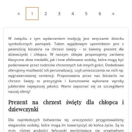
«
1
2
3
4
5
6
»
W związku z tym wydarzeniem tradycją jest wręczanie dziecku
symbolicznych pamiątek. Takim wyjątkowym upominkiem jest z
pewnością biżuteria na chrzest święty – to świetny prezent dla
dziewczynki i chłopca. W naszym sklepie proponujemy zarówno
klasyczne złote medaliki, jak i inne efektowne ozdoby, które mogą być
podarowane przez rodziców chrzestnych lub innych gości. Dodatkowo
oferujemy możliwość ich personalizacji, czyli umieszczenia na nich np.
wygrawerowanej sentencji. Proponowana przez nas biżuteria na
chrzest święty to precyzyjnie i kunsztownie wykonane wyroby
jubilerskie najwyższej jakości. Warto zapoznać się ze szczegółami
naszej oferty!
Prezent na chrzest święty dla chłopca i
dziewczynki
Dla najmłodszych bohaterów tej uroczystości przygotowaliśmy
eleganckie ozdoby, które mogą im towarzyszyć do końca życia. Są to
m.in. różnej grubości łańcuszki wyróżniające się oryginalnym