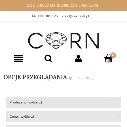
DOSTARCZAMY BEZPIECZNIE NA CZAS!.
+48 608 381 125
corn@corn.net.pl
OPCJE PRZEGLĄDANIA
(
Usuń filtry )
Producent: (wybierz)
Cena: (wybierz)