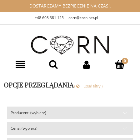
DOSTARCZAMY BEZPIECZNIE NA CZAS!.
+48 608 381 125
corn@corn.net.pl
OPCJE PRZEGLĄDANIA
(
Usuń filtry )
Producent: (wybierz)
Cena: (wybierz)