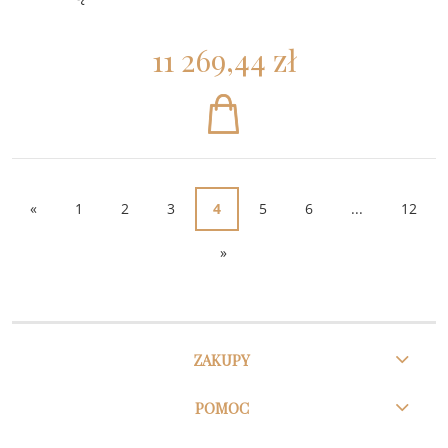
11 269,44 zł
«
1
2
3
4
5
6
...
12
»
ZAKUPY
POMOC