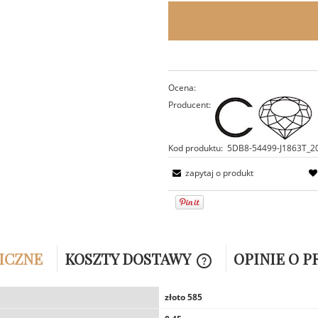
Ocena:
Producent:
Kod produktu:
5DB8-54499-J1863T_2
zapytaj o produkt
ICZNE
KOSZTY DOSTAWY
OPINIE O P
CENA NIE ZAWIERA EW
złoto 585
KOSZTÓW PŁATNOŚCI