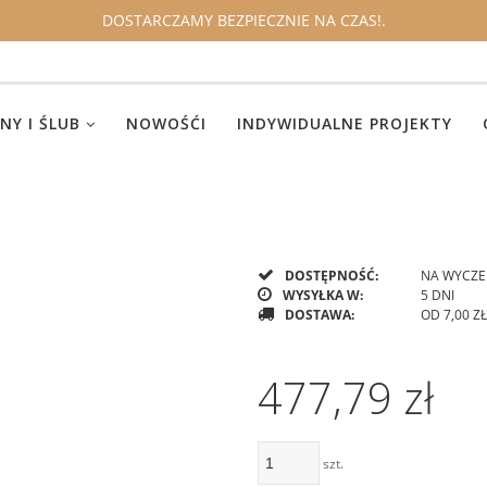
DOSTARCZAMY BEZPIECZNIE NA CZAS!.
NY I ŚLUB
NOWOŚĆI
INDYWIDUALNE PROJEKTY
DOSTĘPNOŚĆ:
NA WYCZE
WYSYŁKA W:
5 DNI
DOSTAWA:
OD 7,00 ZŁ
CENA N
477,79 zł
KOSZTÓ
szt.