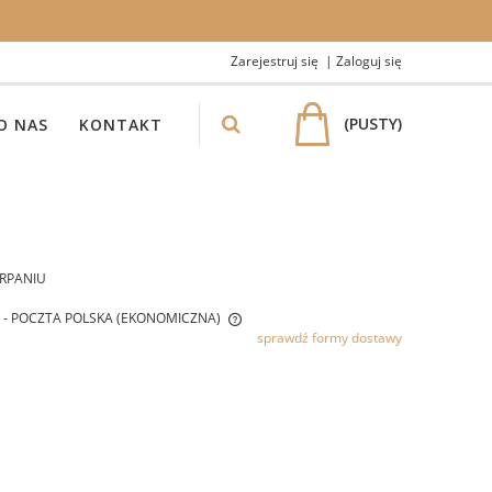
Zarejestruj się
Zaloguj się
(PUSTY)
O NAS
KONTAKT
RPANIU
- POCZTA POLSKA (EKONOMICZNA)
sprawdź formy dostawy
IE ZAWIERA EWENTUALNYCH
W PŁATNOŚCI