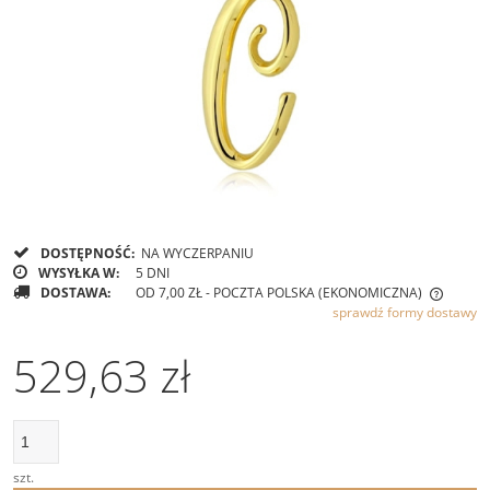
DOSTĘPNOŚĆ:
NA WYCZERPANIU
WYSYŁKA W:
5 DNI
DOSTAWA:
OD 7,00 ZŁ
- POCZTA POLSKA (EKONOMICZNA)
sprawdź formy dostawy
CENA NIE ZAWIERA EWENTUALNYCH KOSZTÓW PŁATNOŚCI
529,63 zł
szt.