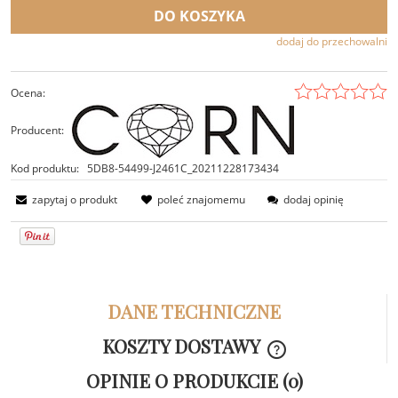
DO KOSZYKA
dodaj do przechowalni
Ocena:
Producent:
Kod produktu:
5DB8-54499-J2461C_20211228173434
zapytaj o produkt
poleć znajomemu
dodaj opinię
DANE TECHNICZNE
KOSZTY DOSTAWY
CENA NIE ZAWIER
OPINIE O PRODUKCIE (0)
KOSZTÓW PŁATNOŚ