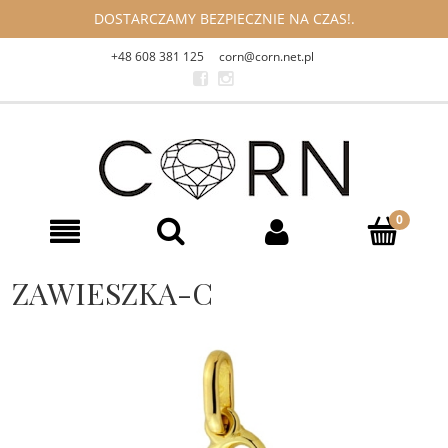
DOSTARCZAMY BEZPIECZNIE NA CZAS!.
+48 608 381 125
corn@corn.net.pl
ZAWIESZKA-C