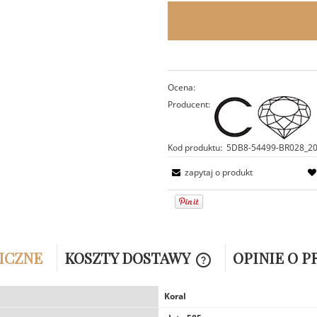
Ocena:
Producent:
Kod produktu:
5DB8-54499-BR028_2
zapytaj o produkt
ICZNE
KOSZTY DOSTAWY
OPINIE O P
CENA NIE ZAWIERA EW
Koral
KOSZTÓW PŁATNOŚCI