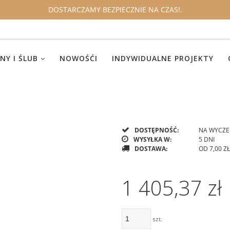
DOSTARCZAMY BEZPIECZNIE NA CZAS!.
NY I ŚLUB
NOWOŚĆI
INDYWIDUALNE PROJEKTY
DOSTĘPNOŚĆ:
NA WYCZE
WYSYŁKA W:
5 DNI
DOSTAWA:
OD 7,00 ZŁ
CENA N
1 405,37 zł
KOSZTÓ
szt.