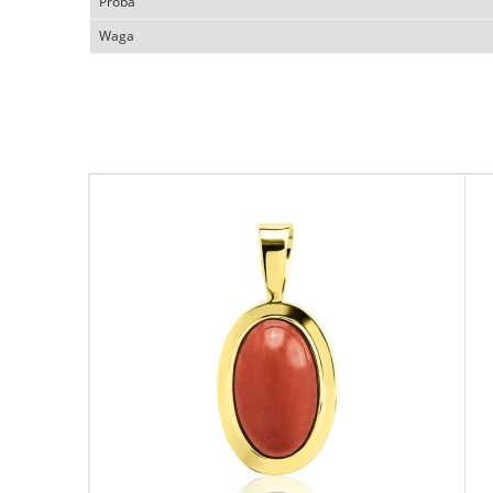
Próba
Waga