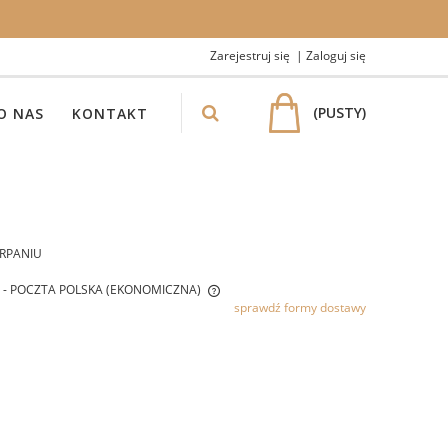
Zarejestruj się
Zaloguj się
(PUSTY)
O NAS
KONTAKT
RPANIU
- POCZTA POLSKA (EKONOMICZNA)
sprawdź formy dostawy
IE ZAWIERA EWENTUALNYCH
W PŁATNOŚCI