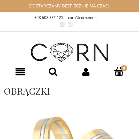
DOSTARCZAMY BEZPIECZNIE NA CZAS!.
+48 608 381 125
corn@corn.net.pl
OBRĄCZKI