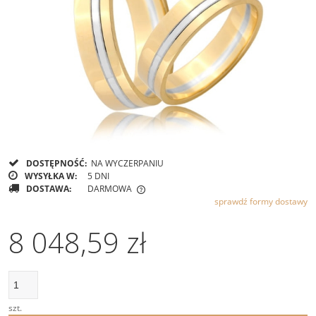
DOSTĘPNOŚĆ:
NA WYCZERPANIU
WYSYŁKA W:
5 DNI
DOSTAWA:
DARMOWA
sprawdź formy dostawy
CENA NIE ZAWIERA EWENTUALNYCH KOSZTÓW PŁATNOŚCI
8 048,59 zł
szt.