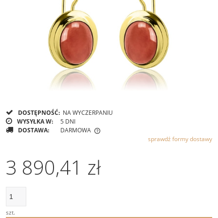
DOSTĘPNOŚĆ:
NA WYCZERPANIU
WYSYŁKA W:
5 DNI
DOSTAWA:
DARMOWA
sprawdź formy dostawy
CENA NIE ZAWIERA EWENTUALNYCH KOSZTÓW PŁATNOŚCI
3 890,41 zł
szt.