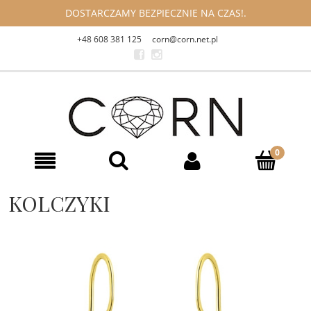
DOSTARCZAMY BEZPIECZNIE NA CZAS!.
+48 608 381 125
corn@corn.net.pl
KOLCZYKI