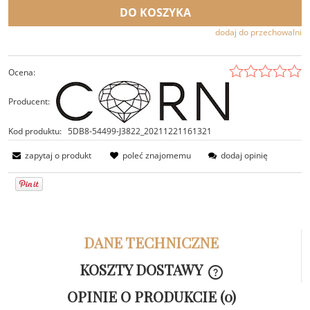
DO KOSZYKA
dodaj do przechowalni
Ocena:
Producent:
Kod produktu:
5DB8-54499-J3822_20211221161321
zapytaj o produkt
poleć znajomemu
dodaj opinię
DANE TECHNICZNE
KOSZTY DOSTAWY
CENA NIE ZAWIER
OPINIE O PRODUKCIE (0)
KOSZTÓW PŁATNOŚ