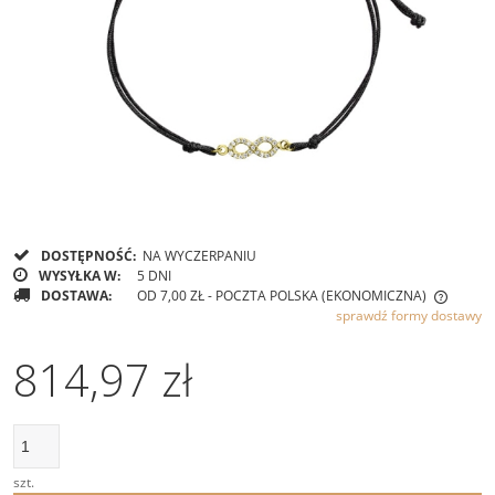
DOSTĘPNOŚĆ:
NA WYCZERPANIU
WYSYŁKA W:
5 DNI
DOSTAWA:
OD 7,00 ZŁ
- POCZTA POLSKA (EKONOMICZNA)
sprawdź formy dostawy
CENA NIE ZAWIERA EWENTUALNYCH KOSZTÓW PŁATNOŚCI
814,97 zł
szt.