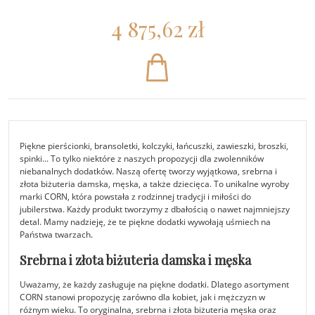
4 875,62 zł
Piękne pierścionki, bransoletki, kolczyki, łańcuszki, zawieszki, broszki,
spinki... To tylko niektóre z naszych propozycji dla zwolenników
niebanalnych dodatków. Naszą ofertę tworzy wyjątkowa, srebrna i
złota biżuteria damska, męska, a także dziecięca. To unikalne wyroby
marki CORN, która powstała z rodzinnej tradycji i miłości do
jubilerstwa. Każdy produkt tworzymy z dbałością o nawet najmniejszy
detal. Mamy nadzieję, że te piękne dodatki wywołają uśmiech na
Państwa twarzach.
Srebrna i złota biżuteria damska i męska
Uważamy, że każdy zasługuje na piękne dodatki. Dlatego asortyment
CORN stanowi propozycję zarówno dla kobiet, jak i mężczyzn w
różnym wieku. To oryginalna, srebrna i złota biżuteria męska oraz