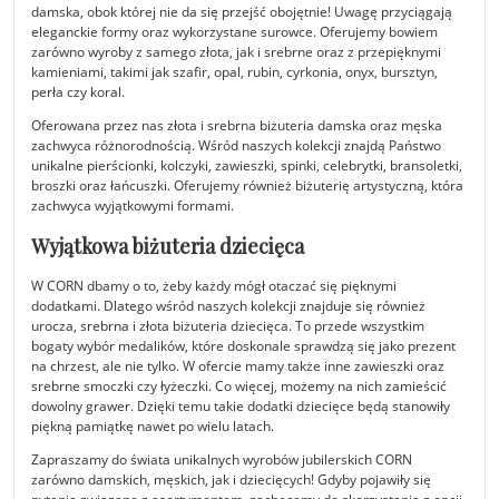
damska, obok której nie da się przejść obojętnie! Uwagę przyciągają
eleganckie formy oraz wykorzystane surowce. Oferujemy bowiem
zarówno wyroby z samego złota, jak i srebrne oraz z przepięknymi
kamieniami, takimi jak szafir, opal, rubin, cyrkonia, onyx, bursztyn,
perła czy koral.
Oferowana przez nas złota i srebrna biżuteria damska oraz męska
zachwyca różnorodnością. Wśród naszych kolekcji znajdą Państwo
unikalne pierścionki, kolczyki, zawieszki, spinki, celebrytki, bransoletki,
broszki oraz łańcuszki. Oferujemy również biżuterię artystyczną, która
zachwyca wyjątkowymi formami.
Wyjątkowa biżuteria dziecięca
W CORN dbamy o to, żeby każdy mógł otaczać się pięknymi
dodatkami. Dlatego wśród naszych kolekcji znajduje się również
urocza, srebrna i złota biżuteria dziecięca. To przede wszystkim
bogaty wybór medalików, które doskonale sprawdzą się jako prezent
na chrzest, ale nie tylko. W ofercie mamy także inne zawieszki oraz
srebrne smoczki czy łyżeczki. Co więcej, możemy na nich zamieścić
dowolny grawer. Dzięki temu takie dodatki dziecięce będą stanowiły
piękną pamiątkę nawet po wielu latach.
Zapraszamy do świata unikalnych wyrobów jubilerskich CORN
zarówno damskich, męskich, jak i dziecięcych! Gdyby pojawiły się