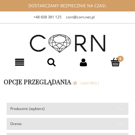
DOSTARCZAMY BEZPIECZNIE NA CZAS!.
+48 608 381 125
corn@corn.net.pl
OPCJE PRZEGLĄDANIA
(
Usuń filtry )
Producent: (wybierz)
Ocena: